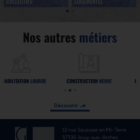
COLLECTIFS
LOGEMENTS)
Nos autres
métiers
CONSTRUCTION
NEUVE
CONSTRUCTION
NEUVE
Découvrir
12 rue Saussaie en Mi-Terre
57130 Jouy-aux-Arches