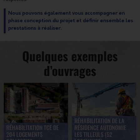
Nous pouvons également vous accompagner en
phase conception du projet et définir ensemble les
prestations à réaliser.
Quelques exemples
d’ouvrages
RÉHABILITATION DE LA
RÉHABILITATION TCE DE
RÉSIDENCE AUTONOMIE
204 LOGEMENTS
LES TILLEULS (52