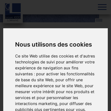
Skip to content
Accueil
»
Nos métiers
»
Réhabilitation énergétique en milieu
occupé
Nous utilisons des cookies
Réhabilitation
Ce site Web utilise des cookies et d'autres
technologies de suivi pour améliorer votre
énergétique en milieu
expérience de navigation aux fins
suivantes :
pour activer les fonctionnalités
occupé
de base du site Web
,
pour offrir une
meilleure expérience sur le site Web
,
pour
mesurer votre intérêt pour nos produits et
services et pour personnaliser les
interactions marketing
,
pour diffuser des
Pour améliorer l’étiquette énergétique du bâti, diminuer
publicités plus pertinentes pour vous
.