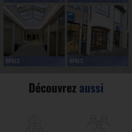
BPALC
BPALC
Découvrez
aussi