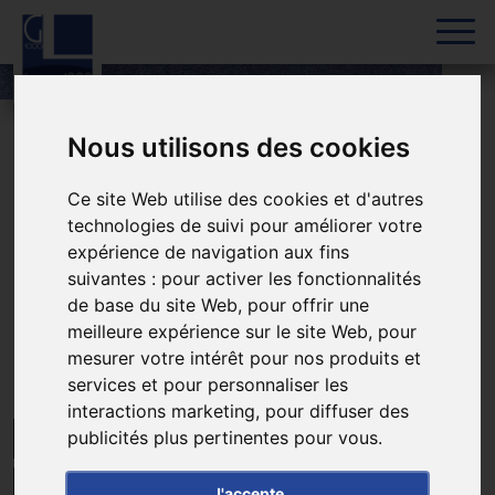
Skip to content
Nous utilisons des cookies
Accueil
»
VALFRAMBERT – Usine de production de bouchons
Ce site Web utilise des cookies et d'autres
plastiques
technologies de suivi pour améliorer votre
VALFRAMBERT – Usine de
expérience de navigation aux fins
suivantes :
pour activer les fonctionnalités
production de bouchons
de base du site Web
,
pour offrir une
meilleure expérience sur le site Web
,
pour
plastiques
mesurer votre intérêt pour nos produits et
services et pour personnaliser les
interactions marketing
,
pour diffuser des
publicités plus pertinentes pour vous
.
ORNE
INDUSTRIE
FINALISÉ
CONSTRUCTION NEUVE
J'accepte