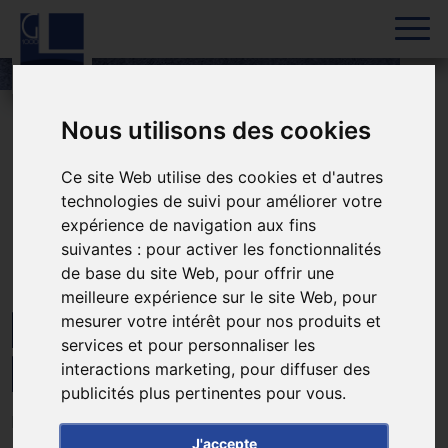
Skip to content
Nous utilisons des cookies
Accueil
»
HAYANGE – Réhabilitation d’une maison
Ce site Web utilise des cookies et d'autres
technologies de suivi pour améliorer votre
HAYANGE – Réhabilitation
expérience de navigation aux fins
suivantes :
pour activer les fonctionnalités
d’une maison
de base du site Web
,
pour offrir une
meilleure expérience sur le site Web
,
pour
mesurer votre intérêt pour nos produits et
MOSELLE
LOGEMENTS
FINALISÉ
services et pour personnaliser les
interactions marketing
,
pour diffuser des
RÉHABILITATION ÉNERGÉTIQUE
publicités plus pertinentes pour vous
.
Rénovation énergétique globale du bâtiment
J'accepte